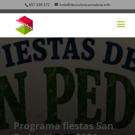
657 239 272
hola@descubrecantabria.info
Programa fiestas San