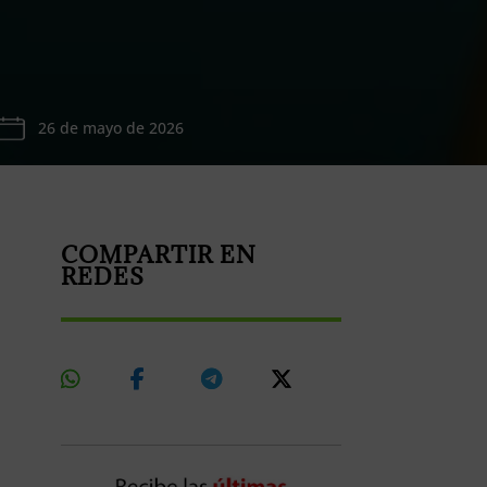
26 de mayo de 2026
COMPARTIR EN
REDES
Share
Share
Share
Share
On
On
On
On
Whatsapp
Facebook
Telegram
X