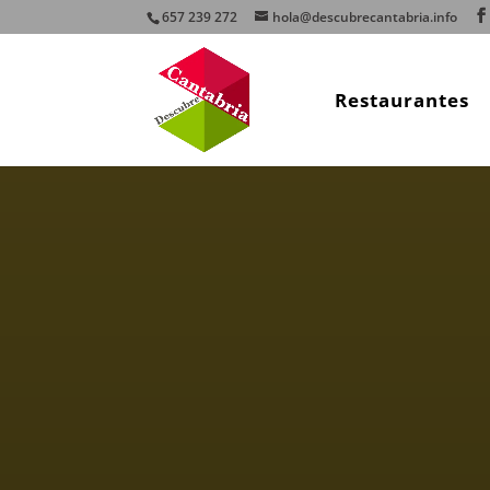
657 239 272
hola@descubrecantabria.info
Restaurantes