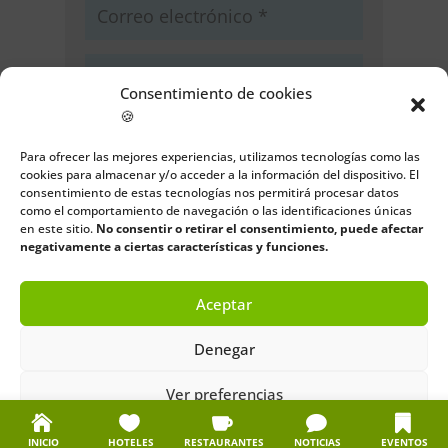
Consentimiento de cookies
🍪
Guarda mi nombre, correo
electrónico y web en este navegador
Para ofrecer las mejores experiencias, utilizamos tecnologías como las
para la próxima vez que comente.
cookies para almacenar y/o acceder a la información del dispositivo. El
consentimiento de estas tecnologías nos permitirá procesar datos
como el comportamiento de navegación o las identificaciones únicas
Enviar comentario
en este sitio.
No consentir o retirar el consentimiento, puede afectar
negativamente a ciertas características y funciones.
Aceptar
Denegar
Ver preferencias
Política de cookies
Política de privacidad
Aviso legal
INICIO
HOTELES
RESTAURANTES
NOTICIAS
EVENTOS