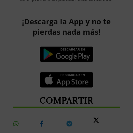
¡Descarga la App y no te
pierdas nada más!
COMPARTIR
Share
Share
Share
Share
On
On
On
On X
Whatsapp
Facebook
Telegram