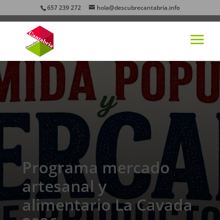
657 239 272
hola@descubrecantabria.info
Programa mercado
artesanal y
alimentario La Cavada