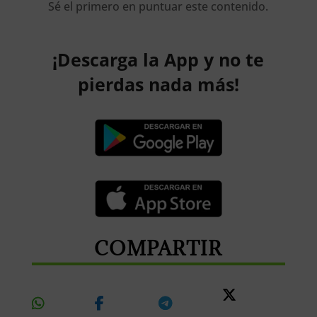
Sé el primero en puntuar este contenido.
¡Descarga la App y no te
pierdas nada más!
COMPARTIR
Share
Share
Share
Share
On
On
On
On X