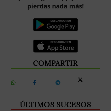
pierdas nada más!
COMPARTIR
Share
Share
Share
Share
On
On
On
On X
Whatsapp
Facebook
Telegram
ÚLTIMOS SUCESOS