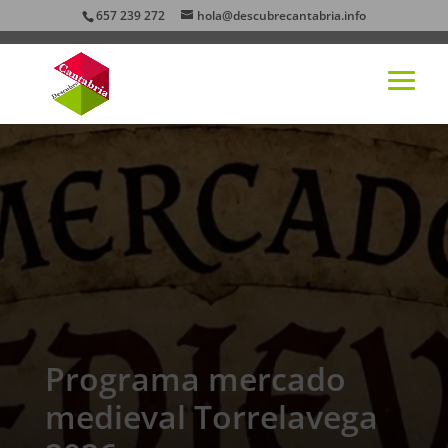
657 239 272
hola@descubrecantabria.info
Programa mercado
medieval Torrelavega