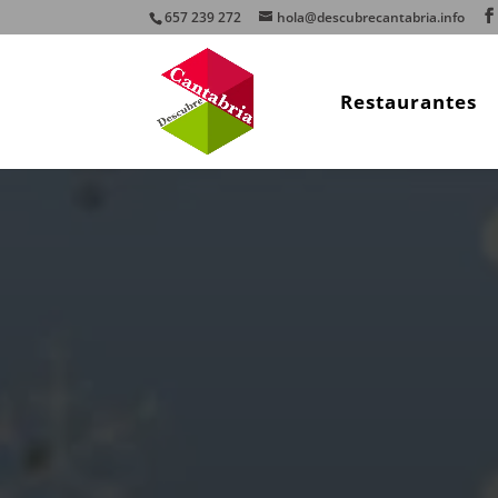
657 239 272
hola@descubrecantabria.info
Restaurantes