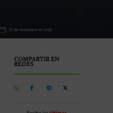
27 de noviembre de 2025
COMPARTIR EN
REDES
Share
Share
Share
Share
On
On
On
On
Whatsapp
Facebook
Telegram
X