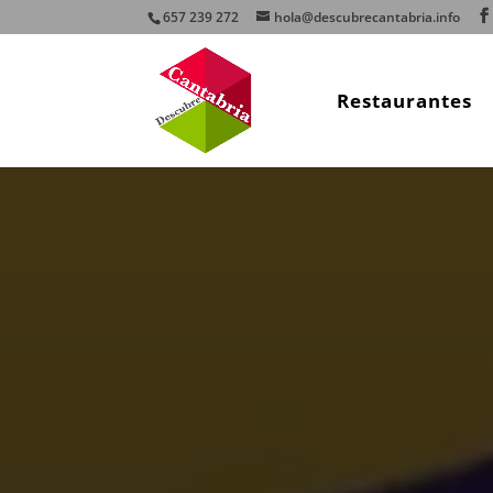
657 239 272
hola@descubrecantabria.info
Restaurantes