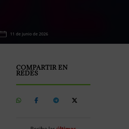
11 de junio de 2026
COMPARTIR EN
REDES
Share
Share
Share
Share
On
On
On
On
Whatsapp
Facebook
Telegram
X