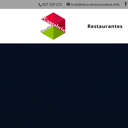
657 239 272
hola@descubrecantabria.info
Restaurantes