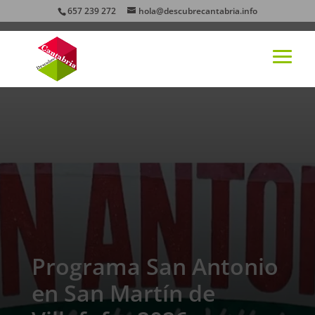
657 239 272
hola@descubrecantabria.info
Programa San Antonio
en San Martín de