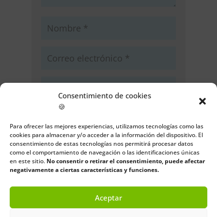
Consentimiento de cookies
🍪
Guarda mi nombre, correo
electrónico y web en este navegador
Para ofrecer las mejores experiencias, utilizamos tecnologías como las
para la próxima vez que comente.
cookies para almacenar y/o acceder a la información del dispositivo. El
consentimiento de estas tecnologías nos permitirá procesar datos
como el comportamiento de navegación o las identificaciones únicas
Enviar comentario
en este sitio.
No consentir o retirar el consentimiento, puede afectar
negativamente a ciertas características y funciones.
Aceptar