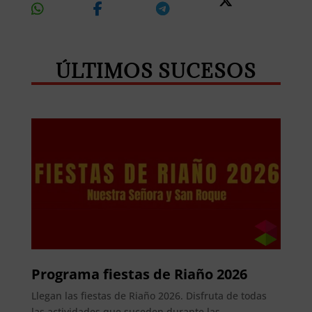
On
On
On
On X
Whatsapp
Facebook
Telegram
ÚLTIMOS SUCESOS
Programa fiestas de Riaño 2026
Llegan las fiestas de Riaño 2026. Disfruta de todas
las actividades que suceden durante las...