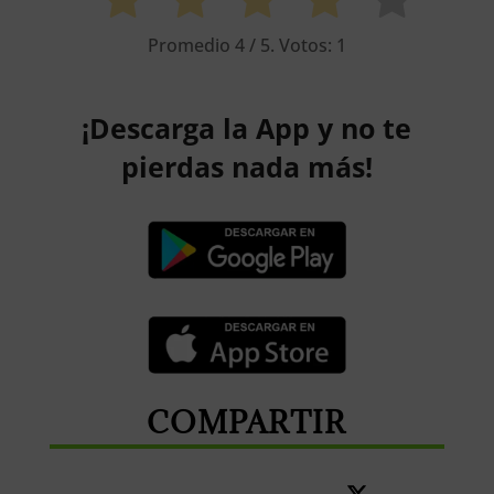
Promedio
4
/ 5. Votos:
1
¡Descarga la App y no te
pierdas nada más!
COMPARTIR
Share
Share
Share
Share