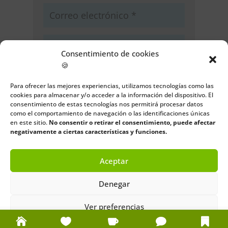
Consentimiento de cookies
🍪
Guarda mi nombre, correo
electrónico y web en este navegador
Para ofrecer las mejores experiencias, utilizamos tecnologías como las
cookies para almacenar y/o acceder a la información del dispositivo. El
para la próxima vez que comente.
consentimiento de estas tecnologías nos permitirá procesar datos
como el comportamiento de navegación o las identificaciones únicas
Enviar comentario
en este sitio.
No consentir o retirar el consentimiento, puede afectar
negativamente a ciertas características y funciones.
Aceptar
Denegar
Ver preferencias