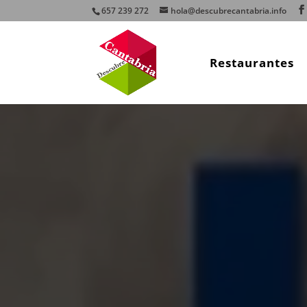
657 239 272
hola@descubrecantabria.info
Restaurantes