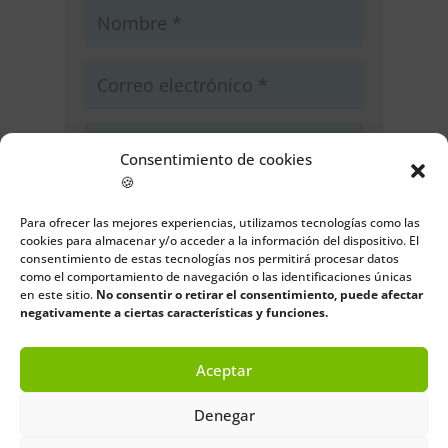
Consentimiento de cookies
🍪
Guarda mi nombre, correo
electrónico y web en este navegador
Para ofrecer las mejores experiencias, utilizamos tecnologías como las
cookies para almacenar y/o acceder a la información del dispositivo. El
para la próxima vez que comente.
consentimiento de estas tecnologías nos permitirá procesar datos
como el comportamiento de navegación o las identificaciones únicas
Enviar comentario
en este sitio.
No consentir o retirar el consentimiento, puede afectar
negativamente a ciertas características y funciones.
Aceptar
Denegar