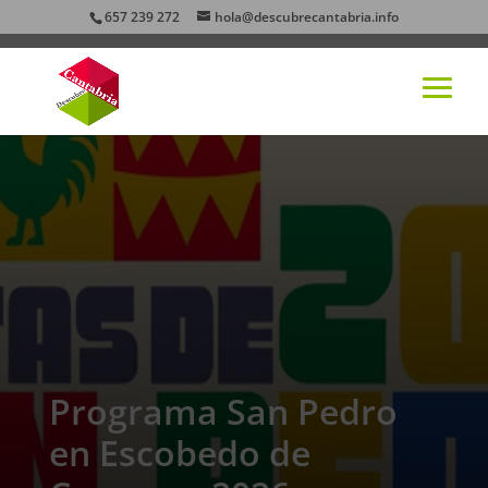
657 239 272
hola@descubrecantabria.info
Programa San Pedro
en Escobedo de