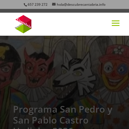
657 239 272
hola@descubrecantabria.info
Programa San Pedro y
San Pablo Castro