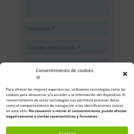
Consentimiento de cookies
🍪
Guarda mi nombre, correo
electrónico y web en este navegador
Para ofrecer las mejores experiencias, utilizamos tecnologías como las
para la próxima vez que comente.
cookies para almacenar y/o acceder a la información del dispositivo. El
consentimiento de estas tecnologías nos permitirá procesar datos
como el comportamiento de navegación o las identificaciones únicas
Enviar comentario
en este sitio.
No consentir o retirar el consentimiento, puede afectar
negativamente a ciertas características y funciones.
Aceptar