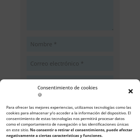
Consentimiento de cookies
🍪
Guarda mi nombre, correo
electrónico y web en este navegador
Para ofrecer las mejores experiencias, utilizamos tecnologías como las
para la próxima vez que comente.
cookies para almacenar y/o acceder a la información del dispositivo. El
consentimiento de estas tecnologías nos permitirá procesar datos
como el comportamiento de navegación o las identificaciones únicas
Enviar comentario
en este sitio.
No consentir o retirar el consentimiento, puede afectar
negativamente a ciertas características y funciones.