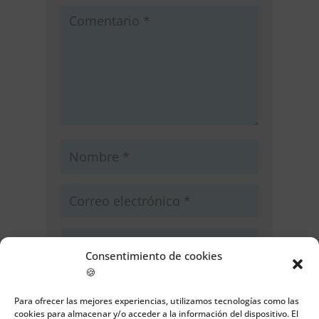
Consentimiento de cookies
🍪
Guarda mi nombre, correo
electrónico y web en este navegador
Para ofrecer las mejores experiencias, utilizamos tecnologías como las
para la próxima vez que comente.
cookies para almacenar y/o acceder a la información del dispositivo. El