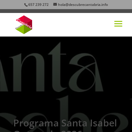
657 239 272
hola@descubrecantabria.info
Programa Santa Isabel