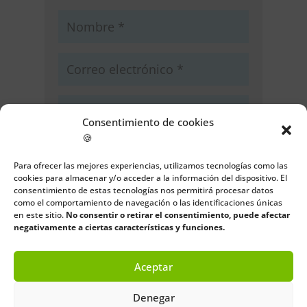
Consentimiento de cookies
🍪
Guarda mi nombre, correo
electrónico y web en este navegador
Para ofrecer las mejores experiencias, utilizamos tecnologías como las
para la próxima vez que comente.
cookies para almacenar y/o acceder a la información del dispositivo. El
consentimiento de estas tecnologías nos permitirá procesar datos
como el comportamiento de navegación o las identificaciones únicas
Enviar comentario
en este sitio.
No consentir o retirar el consentimiento, puede afectar
negativamente a ciertas características y funciones.
Aceptar
Denegar