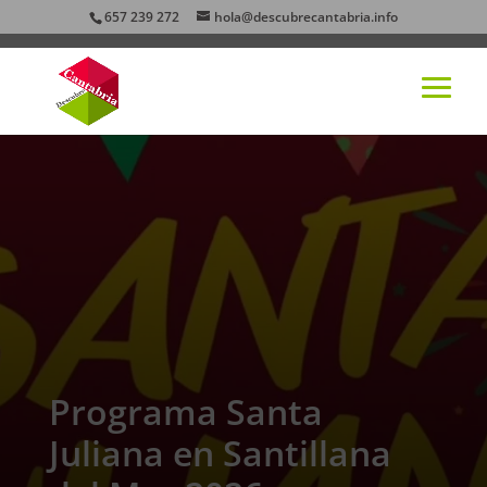
657 239 272
hola@descubrecantabria.info
Programa Santa
Juliana en Santillana