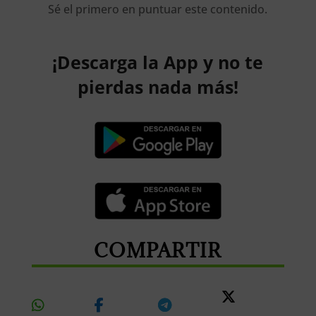
Sé el primero en puntuar este contenido.
¡Descarga la App y no te
pierdas nada más!
COMPARTIR
Share
Share
Share
Share
On
On
On
On X