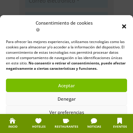
Consentimiento de cookies
🍪
Guarda mi nombre, correo
electrónico y web en este navegador
Para ofrecer las mejores experiencias, utilizamos tecnologías como las
cookies para almacenar y/o acceder a la información del dispositivo. El
para la próxima vez que comente.
consentimiento de estas tecnologías nos permitirá procesar datos
como el comportamiento de navegación o las identificaciones únicas
Enviar comentario
en este sitio.
No consentir o retirar el consentimiento, puede afectar
negativamente a ciertas características y funciones.
Aceptar
Denegar
Ver preferencias
Política de cookies
Política de privacidad
Aviso legal
INICIO
HOTELES
RESTAURANTES
NOTICIAS
EVENTOS