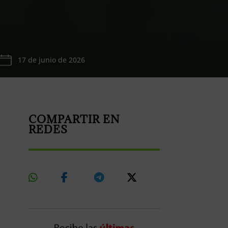
17 de junio de 2026
COMPARTIR EN
REDES
Share
Share
Share
Share
On
On
On
On
Whatsapp
Facebook
Telegram
X