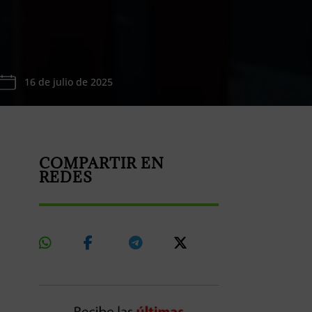
16 de julio de 2025
COMPARTIR EN
REDES
Share
Share
Share
Share
On
On
On
On
Whatsapp
Facebook
Telegram
X