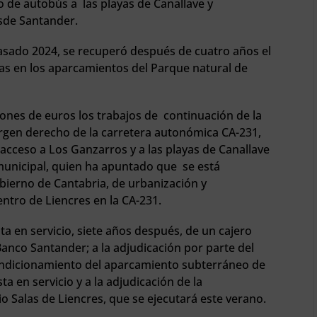
io de autobús a las playas de Canallave y
esde Santander.
 pasado 2024, se recuperó después de cuatro años el
ctas en los aparcamientos del Parque natural de
llones de euros los trabajos de continuación de la
rgen derecho de la carretera autonómica CA-231,
 acceso a Los Ganzarros y a las playas de Canallave
municipal, quien ha apuntado que se está
obierno de Cantabria, de urbanización y
entro de Liencres en la CA-231.
a en servicio, siete años después, de un cajero
anco Santander; a la adjudicación por parte del
ondicionamiento del aparcamiento subterráneo de
a en servicio y a la adjudicación de la
io Salas de Liencres, que se ejecutará este verano.