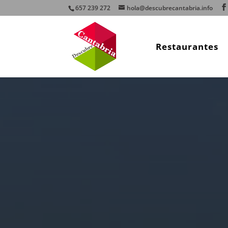
657 239 272
hola@descubrecantabria.info
Restaurantes