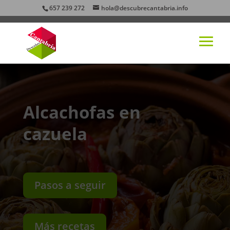
657 239 272
hola@descubrecantabria.info
Alcachofas en
cazuela
Pasos a seguir
Más recetas