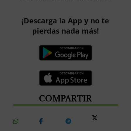
¡Descarga la App y no te
pierdas nada más!
COMPARTIR
Share
Share
Share
Share
On
On
On
On X
Whatsapp
Facebook
Telegram