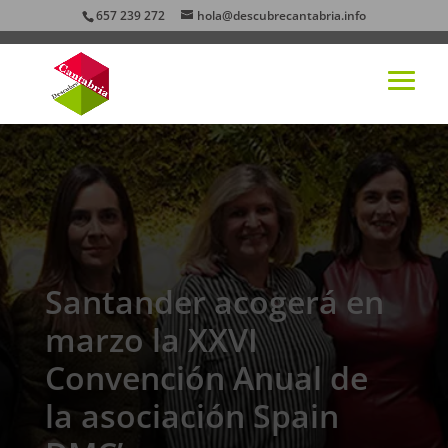
657 239 272
hola@descubrecantabria.info
Santander acogerá en
marzo la XXVI
Convención Anual de
la asociación Spain