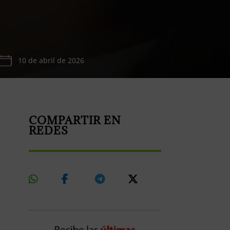
10 de abril de 2026
COMPARTIR EN
REDES
Share
Share
Share
Share
On
On
On
On
Whatsapp
Facebook
Telegram
X