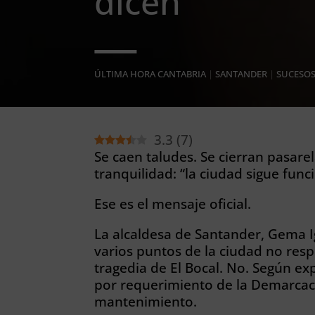
dicen
ÚLTIMA HORA CANTABRIA
|
SANTANDER
|
SUCESO
3.3
(
7
)
Se caen taludes. Se cierran pasare
tranquilidad: “la ciudad sigue fun
Ese es el mensaje oficial.
La alcaldesa de Santander, Gema Ig
varios puntos de la ciudad no res
tragedia de El Bocal. No. Según exp
por requerimiento de la Demarcaci
mantenimiento.