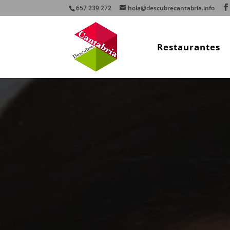
657 239 272
hola@descubrecantabria.info
Restaurantes