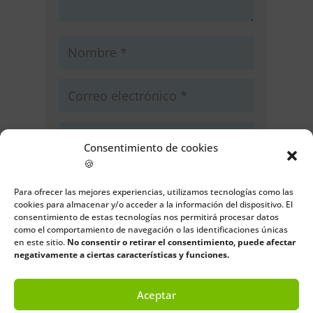
Consentimiento de cookies
🍪
Guarda mi nombre, correo
electrónico y web en este navegador
Para ofrecer las mejores experiencias, utilizamos tecnologías como las
cookies para almacenar y/o acceder a la información del dispositivo. El
para la próxima vez que comente.
consentimiento de estas tecnologías nos permitirá procesar datos
como el comportamiento de navegación o las identificaciones únicas
Enviar comentario
en este sitio.
No consentir o retirar el consentimiento, puede afectar
negativamente a ciertas características y funciones.
Aceptar