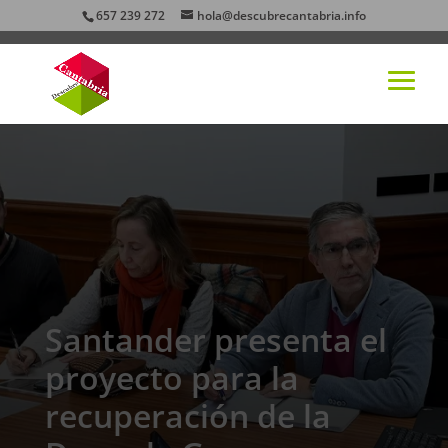
657 239 272
hola@descubrecantabria.info
Santander presenta el
proyecto para la
recuperación de la