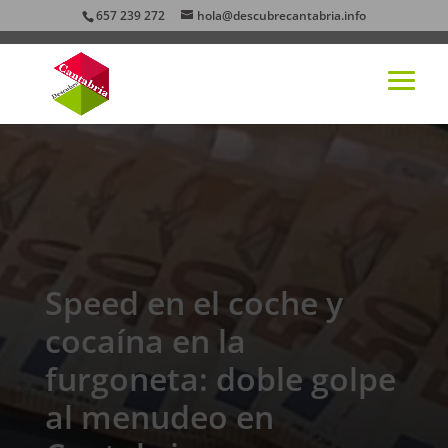
657 239 272
hola@descubrecantabria.info
Speed en el coche y
cocaína en la
furgoneta: doble golpe
al menudeo en