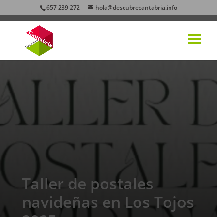
657 239 272
hola@descubrecantabria.info
Taller de postales
navideñas en Los Tojos