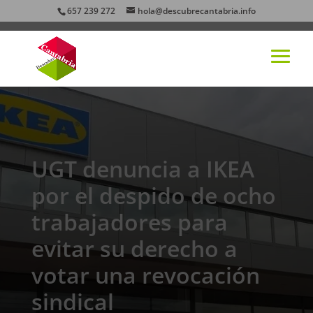
657 239 272
hola@descubrecantabria.info
UGT denuncia a IKEA
por el despido de ocho
trabajadores para
evitar su derecho a
votar una revocación
sindical