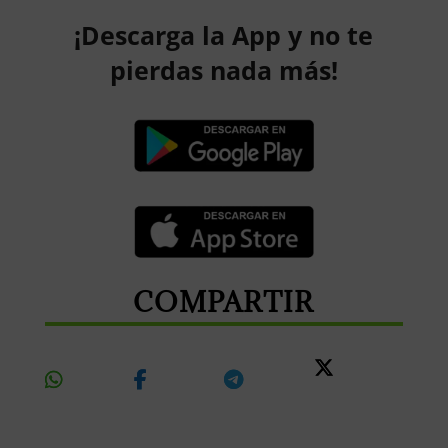
¡Descarga la App y no te
pierdas nada más!
COMPARTIR
Share
Share
Share
Share
On
On
On
On X
Whatsapp
Facebook
Telegram