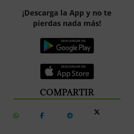
¡Descarga la App y no te
pierdas nada más!
COMPARTIR
Share
Share
Share
Share
On
On
On
On X
Whatsapp
Facebook
Telegram