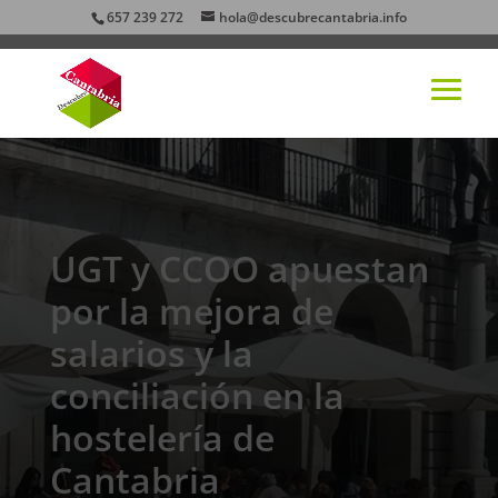
657 239 272
hola@descubrecantabria.info
UGT y CCOO apuestan
por la mejora de
salarios y la
conciliación en la
hostelería de
Cantabria