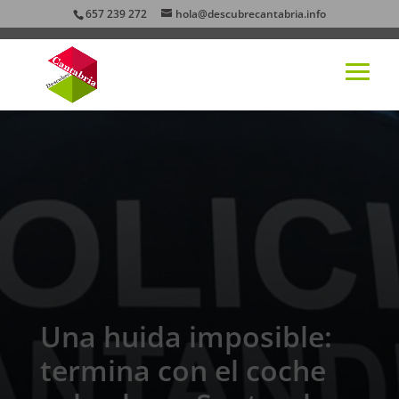
657 239 272
hola@descubrecantabria.info
Una huida imposible:
termina con el coche