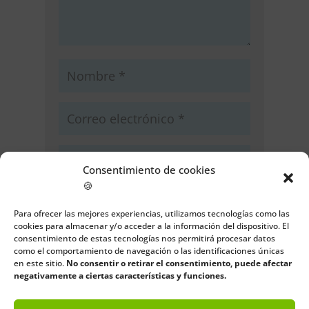
Consentimiento de cookies
🍪
Guarda mi nombre, correo
electrónico y web en este navegador
Para ofrecer las mejores experiencias, utilizamos tecnologías como las
cookies para almacenar y/o acceder a la información del dispositivo. El
para la próxima vez que comente.
consentimiento de estas tecnologías nos permitirá procesar datos
como el comportamiento de navegación o las identificaciones únicas
Enviar comentario
en este sitio.
No consentir o retirar el consentimiento, puede afectar
negativamente a ciertas características y funciones.