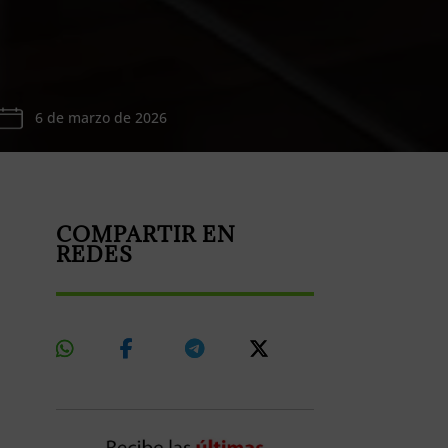
6 de marzo de 2026
COMPARTIR EN
REDES
Share
Share
Share
Share
On
On
On
On
Whatsapp
Facebook
Telegram
X