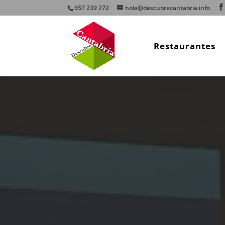
657 239 272
hola@descubrecantabria.info
Restaurantes