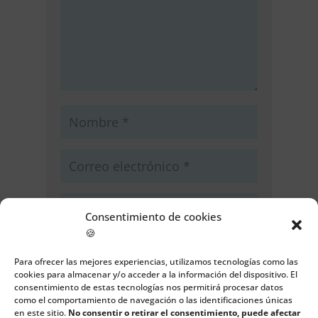
Consentimiento de cookies
🍪
Guarda mi nombre, correo
electrónico y web en este navegador
Para ofrecer las mejores experiencias, utilizamos tecnologías como las
cookies para almacenar y/o acceder a la información del dispositivo. El
para la próxima vez que comente.
consentimiento de estas tecnologías nos permitirá procesar datos
como el comportamiento de navegación o las identificaciones únicas
Enviar comentario
en este sitio.
No consentir o retirar el consentimiento, puede afectar