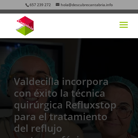
657 239 272
hola@descubrecantabria.info
Valdecilla incorpora
con éxito la técnica
quirúrgica Refluxstop
para el tratamiento
del reflujo