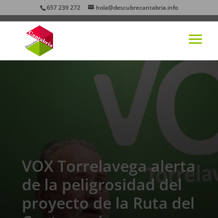
657 239 272
hola@descubrecantabria.info
VOX Torrelavega alerta
de la peligrosidad del
proyecto de la Ruta del