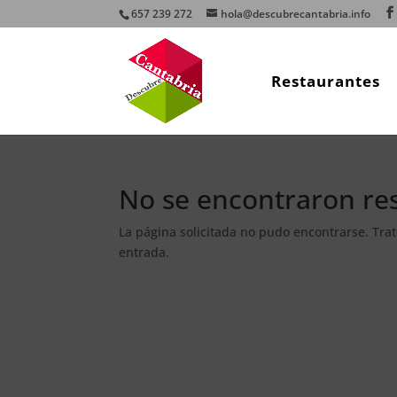
657 239 272
hola@descubrecantabria.info
Restaurantes
No se encontraron re
La página solicitada no pudo encontrarse. Trat
entrada.