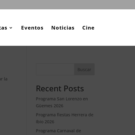
tas
Eventos
Noticias
Cine
Buscar
r la
Recent Posts
Programa San Lorenzo en
Güemes 2026
Programa fiestas Herrera de
Ibio 2026
Programa Carnaval de