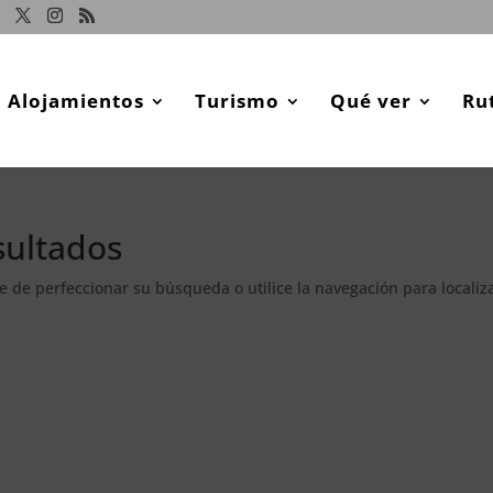
Alojamientos
Turismo
Qué ver
Ru
sultados
e de perfeccionar su búsqueda o utilice la navegación para localiza