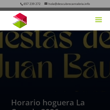
657 239 272
hola@descubrecantabria.info
Horario hoguera La