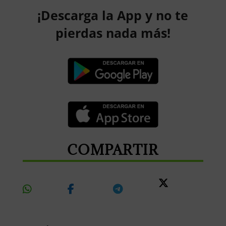
¡Descarga la App y no te
pierdas nada más!
COMPARTIR
Share
Share
Share
Share
On
On
On
On X
Whatsapp
Facebook
Telegram