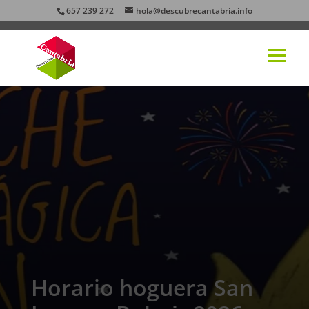
657 239 272
hola@descubrecantabria.info
Horario hoguera San