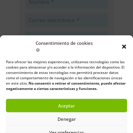
Consentimiento de cookies
🍪
Guarda mi nombre, correo
electrónico y web en este navegador
Para ofrecer las mejores experiencias, utilizamos tecnologías como las
para la próxima vez que comente.
cookies para almacenar y/o acceder a la información del dispositivo. El
consentimiento de estas tecnologías nos permitirá procesar datos
como el comportamiento de navegación o las identificaciones únicas
Enviar comentario
en este sitio.
No consentir o retirar el consentimiento, puede afectar
negativamente a ciertas características y funciones.
Aceptar
Denegar
Ver preferencias