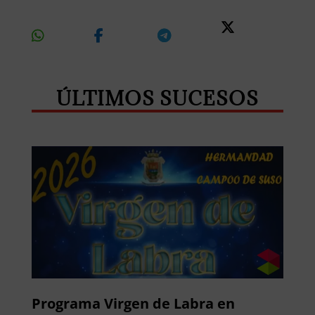
Share
Share
Share
Share
On
On
On
On X
Whatsapp
Facebook
Telegram
ÚLTIMOS SUCESOS
Programa Virgen de Labra en