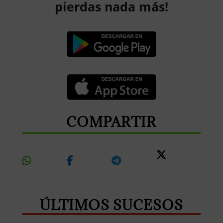
pierdas nada más!
COMPARTIR
Share
Share
Share
Share
On
On
On
On X
Whatsapp
Facebook
Telegram
ÚLTIMOS SUCESOS