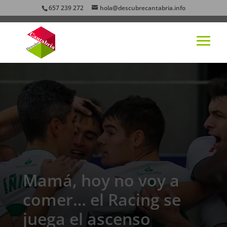
657 239 272
hola@descubrecantabria.info
Mamá, hoy no voy a
comer… el Racing se
juega el ascenso