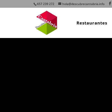
657 239 272
hola@descubrecantabria.info
Restaurantes