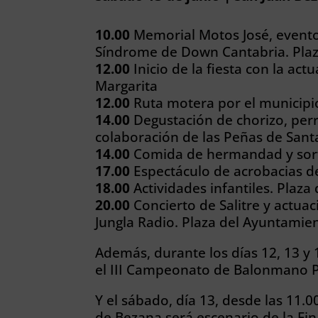
10.00
Memorial Motos José, evento 
Síndrome de Down Cantabria. Pla
12.00
Inicio de la fiesta con la act
Margarita
12.00
Ruta motera por el municipi
14.00
Degustación de chorizo, perri
colaboración de las Peñas de Sant
14.00
Comida de hermandad y sort
17.00
Espectáculo de acrobacias d
18.00
Actividades infantiles. Plaz
20.00
Concierto de Salitre y actuac
Jungla Radio. Plaza del Ayuntamie
Además, durante los días 12, 13 y 
el III Campeonato de Balonmano P
Y el sábado, día 13, desde las 11.
de Bezana será escenario de la Fina