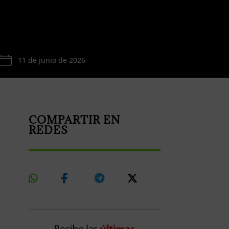
11 de junio de 2026
COMPARTIR EN
REDES
Share
Share
Share
Share
On
On
On
On
Whatsapp
Facebook
Telegram
X