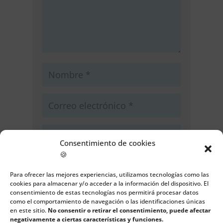
Consentimiento de cookies
🍪
Guarda mi nombre, correo
electrónico y web en este navegador
Para ofrecer las mejores experiencias, utilizamos tecnologías como las
cookies para almacenar y/o acceder a la información del dispositivo. El
para la próxima vez que comente.
consentimiento de estas tecnologías nos permitirá procesar datos
como el comportamiento de navegación o las identificaciones únicas
Enviar comentario
en este sitio.
No consentir o retirar el consentimiento, puede afectar
negativamente a ciertas características y funciones.