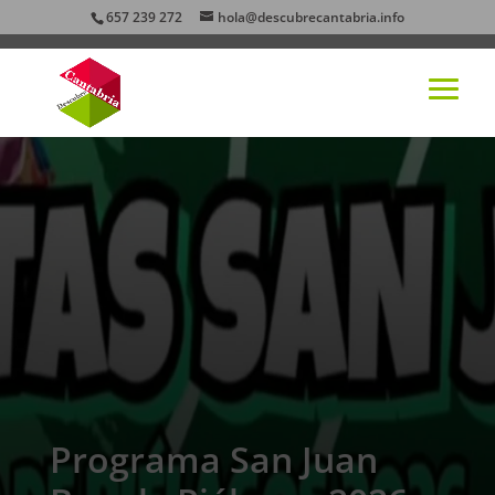
657 239 272
hola@descubrecantabria.info
Programa San Juan