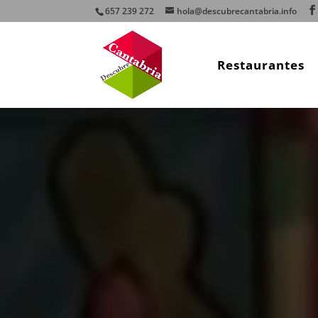
657 239 272
hola@descubrecantabria.info
Restaurantes