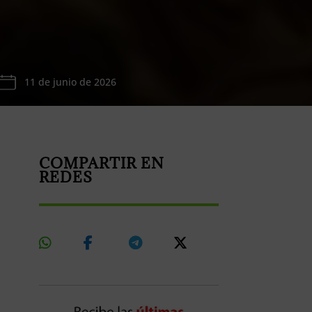
11 de junio de 2026
COMPARTIR EN
REDES
Share
Share
Share
Share
On
On
On
On
Whatsapp
Facebook
Telegram
X