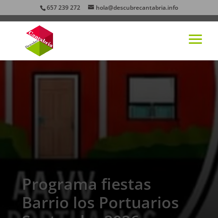
657 239 272
hola@descubrecantabria.info
Programa fiestas
Barrio los Portuarios