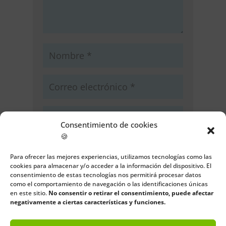
Consentimiento de cookies
🍪
Guarda mi nombre, correo
electrónico y web en este navegador
Para ofrecer las mejores experiencias, utilizamos tecnologías como las
cookies para almacenar y/o acceder a la información del dispositivo. El
para la próxima vez que comente.
consentimiento de estas tecnologías nos permitirá procesar datos
como el comportamiento de navegación o las identificaciones únicas
Enviar comentario
en este sitio.
No consentir o retirar el consentimiento, puede afectar
negativamente a ciertas características y funciones.