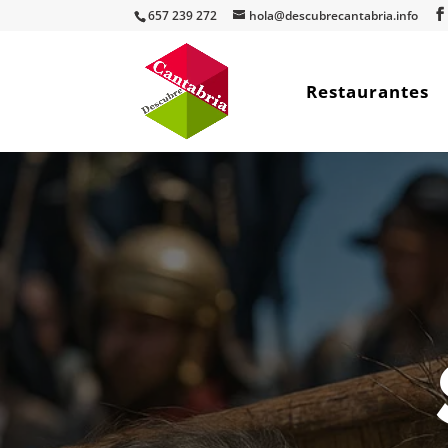
657 239 272
hola@descubrecantabria.info
Restaurantes