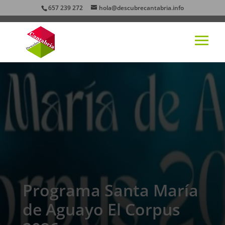
657 239 272
hola@descubrecantabria.info
Programa Santa María
de Aguayo El Corpus