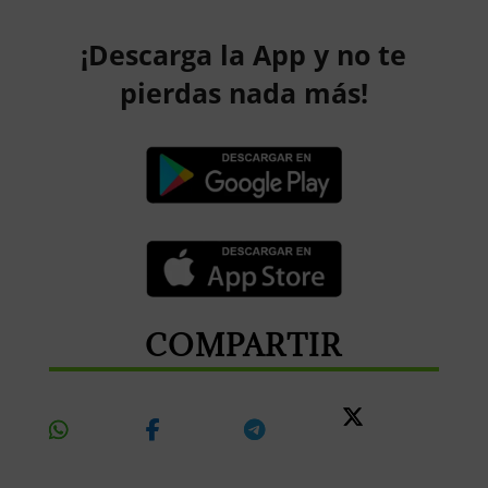
¡Descarga la App y no te
pierdas nada más!
COMPARTIR
Share
Share
Share
Share
On
On
On
On X
Whatsapp
Facebook
Telegram