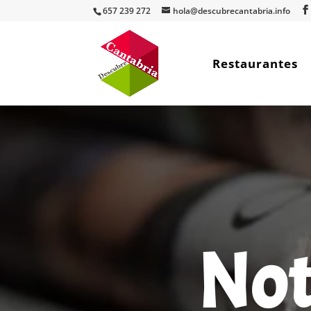
657 239 272
hola@descubrecantabria.info
Restaurantes
Not